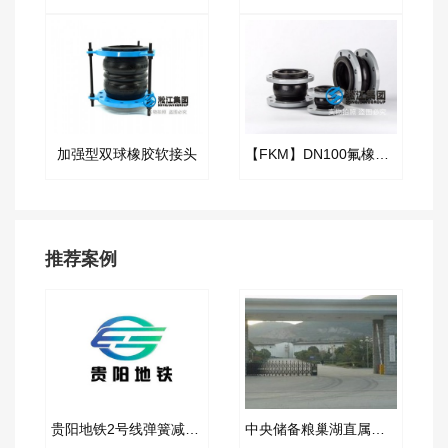
加强型双球橡胶软接头
【FKM】DN100氟橡胶挠性接管
推荐案例
贵阳地铁2号线弹簧减震器合同项目
中央储备粮巢湖直属库金属软管合同