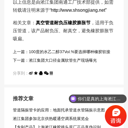
以上信息是由淞江集团南通工厂技术部提供，如需
转载请注明来源于“
http://www.shsongjiang.net”
相关文章：
真空管道耐负压橡胶膨胀节
，适用于负
压管道，该产品耐负压、耐真空，避免橡胶膨胀节
吸扁。
上一篇：100度的水乙二醇37Vol.%要选择哪种橡胶软接
头？
下一篇：淞江集团大口径金属软管生产现场曝光
分享到：
推荐文章
你们是真的上海淞江吗？
管道隔振管卡的应用：地面托承管道水管隔振示意图
淞江集团参加北京供热暖通空调系统展览会
【专利产品】上海淞江橡胶接头原厂正品真伪识别