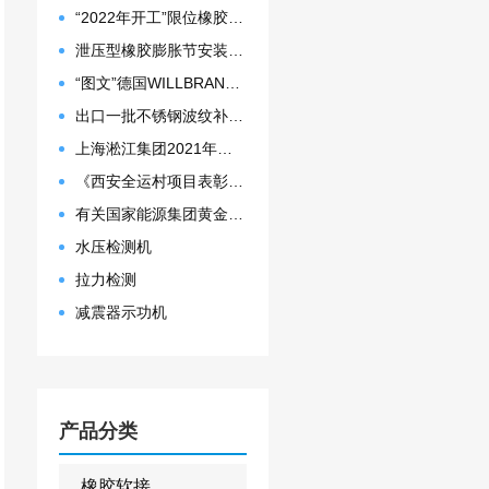
“2022年开工”限位橡胶接头准备发往数据中心能源中心
泄压型橡胶膨胀节安装示意图
“图文”德国WILLBRANDT法兰橡胶膨胀节螺栓方向说明
出口一批不锈钢波纹补偿器
上海淞江集团2021年度盛典“燃战2022”
《西安全运村项目表彰函》做好行业领头军是淞江集团使命
有关国家能源集团黄金埠发电有限公司收到假冒橡胶接头产品的声明函
水压检测机
拉力检测
减震器示功机
产品分类
橡胶软接