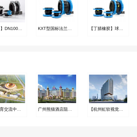
【FKM】DN100氟橡胶挠性接管
KXT型国标法兰橡胶接头
【丁腈橡胶】球墨法兰耐油橡胶接头“电液集成系统”
太原体育交流中心供热BOT空气减震器合同项目
广州熊猫酒店阻尼弹簧减振器合同项目
【杭州虹软视觉人工智能产业化基地】波纹补偿器合同