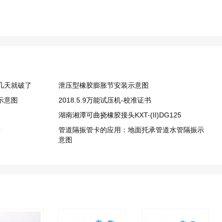
几天就破了
泄压型橡胶膨胀节安装示意图
示意图
2018.5.9万能试压机-校准证书
湖南湘潭可曲挠橡胶接头KXT-(II)DG125
告
管道隔振管卡的应用：地面托承管道水管隔振示
意图