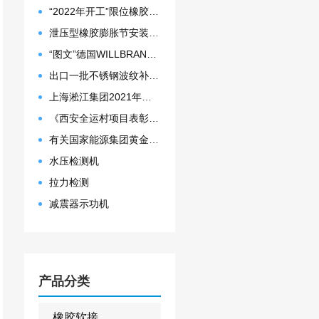
“2022年开工”限位橡胶接头准备发往数据中心能源中心
泄压型橡胶膨胀节安装示意图
“图文”德国WILLBRANDT法兰橡胶膨胀节螺栓方向说明
出口一批不锈钢波纹补偿器
上海淞江集团2021年度盛典“燃战2022”
《西安全运村项目表彰函》做好行业领头军是淞江集团使命
有关国家能源集团黄金埠发电有限公司收到假冒橡胶接头产品的声明函
水压检测机
拉力检测
减震器示功机
产品分类
橡胶软接