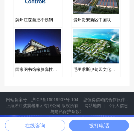
滨州江森自控不锈钢金属软管项目案例
贵州贵安新区中国联通云数据中心弹簧减振器项目案例
国家图书馆橡胶弹性接头合同项目
毛里求斯伊甸园文化广场吊式弹簧减震器合同
网站备案号：
沪ICP备16019907号-104
您值得信赖的合作伙伴--
上海淞江减震器集团有限公司
版权所有
网站地图
|
《个人信息
与隐私保护条款》
提供隔振方案
立即拨打
在线咨询
拨打电话
拨打021-6697 7771，获取更多产品信息