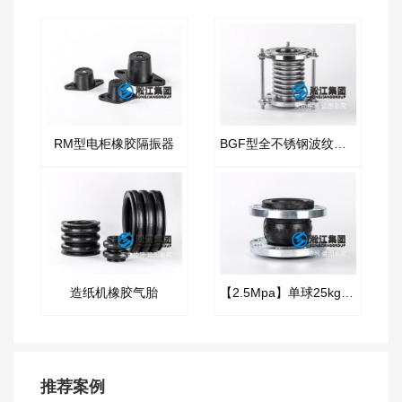
RM型电柜橡胶隔振器
BGF型全不锈钢波纹膨胀节
造纸机橡胶气胎
【2.5Mpa】单球25kg橡胶接头“高压消防车”
推荐案例