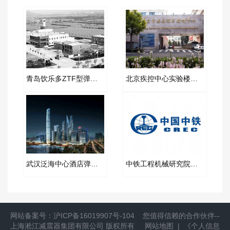
青岛饮乐多ZTF型弹簧减振器合同案例
北京疾控中心实验楼橡胶软接头​改造项目
武汉泛海中心酒店弹簧减振器项目案例
中铁工程机械研究院橡胶管接头合同项目
网站备案号：
沪ICP备16019907号-104
您值得信赖的合作伙伴--
上海淞江减震器集团有限公司
版权所有
网站地图
|
《个人信息