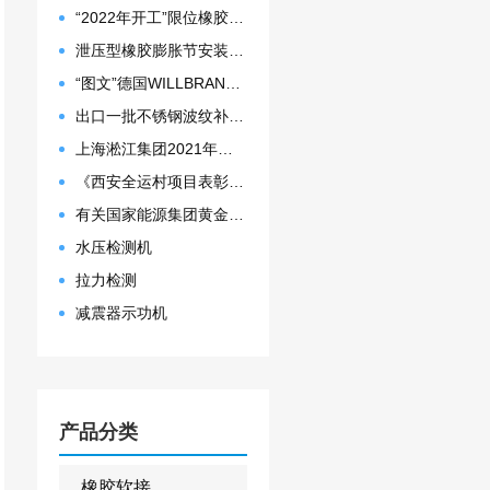
“2022年开工”限位橡胶接头准备发往数据中心能源中心
泄压型橡胶膨胀节安装示意图
“图文”德国WILLBRANDT法兰橡胶膨胀节螺栓方向说明
出口一批不锈钢波纹补偿器
上海淞江集团2021年度盛典“燃战2022”
《西安全运村项目表彰函》做好行业领头军是淞江集团使命
有关国家能源集团黄金埠发电有限公司收到假冒橡胶接头产品的声明函
水压检测机
拉力检测
减震器示功机
产品分类
橡胶软接