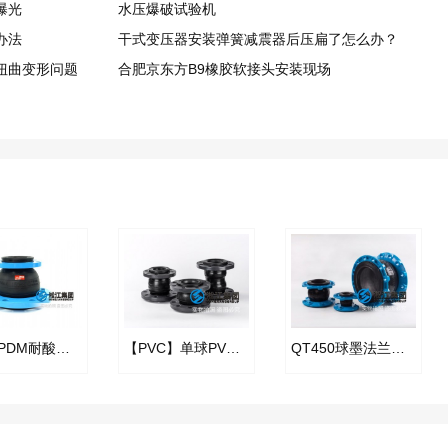
曝光
水压爆破试验机
办法
干式变压器安装弹簧减震器后压扁了怎么办？
扭曲变形问题
合肥京东方B9橡胶软接头​安装现场
KYT-EPDM耐酸碱异径橡胶接头
【PVC】单球PVC法兰橡胶接头
QT450球墨法兰橡胶接头“韧性好塑性高”