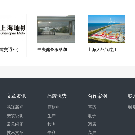
上海轨道交通9号线三标段工程吊式弹簧减震器合同项目
中央储备粮巢湖直属库金属软管合同
上海天然气过江隧道耐油橡胶补偿器合同项目
文章资讯
品牌优势
合作案例
联
淞江新闻
原材料
医药
联
安装说明
生产
电子
常见问题
检测
酒店
技术文章
专利
高层