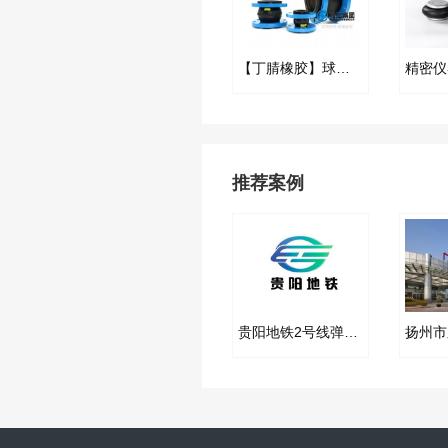
【丁腈橡胶】球墨法兰耐油橡胶接头“电液集成系统”
推荐案例
贵阳地铁2号线弹簧减震器合同项目