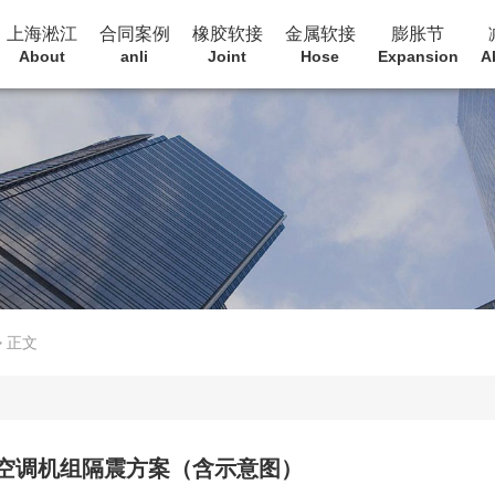
上海淞江
合同案例
橡胶软接
金属软接
膨胀节
About
anli
Joint
Hose
Expansion
A
>
正文
线空调机组隔震方案（含示意图）