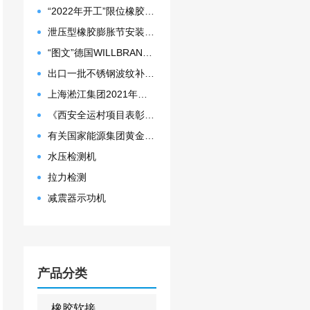
“2022年开工”限位橡胶接头准备发往数据中心能源中心
泄压型橡胶膨胀节安装示意图
“图文”德国WILLBRANDT法兰橡胶膨胀节螺栓方向说明
出口一批不锈钢波纹补偿器
上海淞江集团2021年度盛典“燃战2022”
《西安全运村项目表彰函》做好行业领头军是淞江集团使命
有关国家能源集团黄金埠发电有限公司收到假冒橡胶接头产品的声明函
水压检测机
拉力检测
减震器示功机
产品分类
橡胶软接