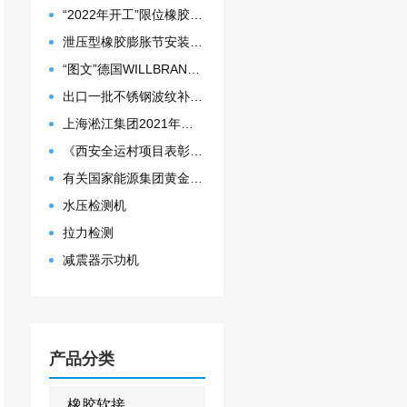
“2022年开工”限位橡胶接头准备发往数据中心能源中心
泄压型橡胶膨胀节安装示意图
“图文”德国WILLBRANDT法兰橡胶膨胀节螺栓方向说明
出口一批不锈钢波纹补偿器
上海淞江集团2021年度盛典“燃战2022”
《西安全运村项目表彰函》做好行业领头军是淞江集团使命
有关国家能源集团黄金埠发电有限公司收到假冒橡胶接头产品的声明函
水压检测机
拉力检测
减震器示功机
产品分类
橡胶软接