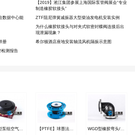
【2019】淞江集团参展上海国际泵管阀展会“专业
制造橡胶软接头”
发往数据中心能
ZTF阻尼弹簧减振器大型柴油发电机安装实例
为什么橡胶软接头与对夹式软密封蝶阀连接后出
现泄漏现象？
样册
希尔顿酒店座地安装轴流风机隔振示意图
软管检测报告
KQJZ型泵组空气减振器
【PTFE】球墨法兰四氟橡胶接头“适用于航空煤油”
WGD型橡胶弯头/90度橡胶管接头