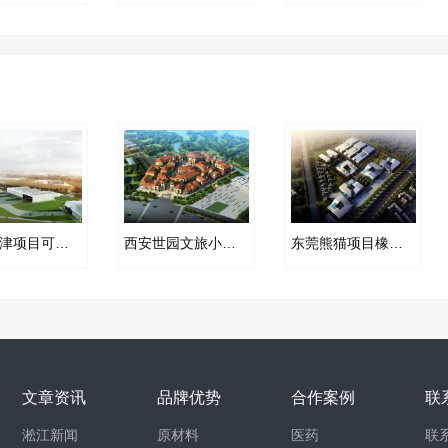
空客天津项目可曲挠橡胶接头案例
西安世园文旅小镇综合体弹簧减震器合同
东莞熊猫项目橡胶软接头案例
文章资讯
品牌优势
合作案例
联
淞江新闻
原材料
医药
联