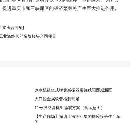
和西部地区着力打造独具竞争力的循环产业链经济、为开发
、促进重庆市和三峡库区的经济繁荣将产生巨大推进作用。
性接头合同项目
吨工业涤纶长丝橡胶接头合同项目
冰水机组坐式弹簧减振器发往咸阳西咸新区
大口径金属软管检测现场
11号线空调机组隔震方案（含示意图）
【生产现场】探访上海淞江集团橡胶接头生产车
间