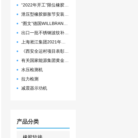
“2022年开工”限位橡胶接头准备发往数据中心能源中心
泄压型橡胶膨胀节安装示意图
“图文”德国WILLBRANDT法兰橡胶膨胀节螺栓方向说明
出口一批不锈钢波纹补偿器
上海淞江集团2021年度盛典“燃战2022”
《西安全运村项目表彰函》做好行业领头军是淞江集团使命
有关国家能源集团黄金埠发电有限公司收到假冒橡胶接头产品的声明函
水压检测机
拉力检测
减震器示功机
产品分类
橡胶软接