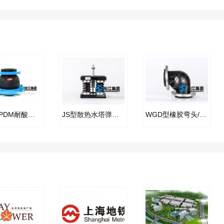
KYT-EPDM耐酸碱异径橡胶接头
JS型散热水塔弹簧减振器
WGD型橡胶弯头/90度橡胶管接头