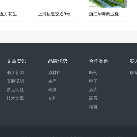
【上海五月花生活广场项目】弹簧减振器合同
上海轨道交通9号线三标段工程吊式弹簧减震器合同项目
浙江华海药业橡胶软连接合同案例
文章资讯
品牌优势
合作案例
联
淞江新闻
原材料
医药
联
安装说明
生产
电子
常见问题
检测
酒店
技术文章
专利
高层
核电