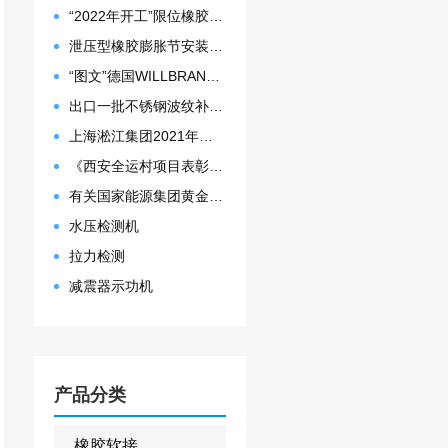
“2022年开工”限位橡胶接头准备发往数据中心能源中心
泄压型橡胶膨胀节安装示意图
“图文”德国WILLBRANDT法兰橡胶膨胀节螺栓方向说明
出口一批不锈钢波纹补偿器
上海淞江集团2021年度盛典“燃战2022”
《西安全运村项目表彰函》做好行业领头军是淞江集团使命
有关国家能源集团黄金埠发电有限公司收到假冒橡胶接头产品的声明函
水压检测机
拉力检测
减震器示功机
产品分类
橡胶软接