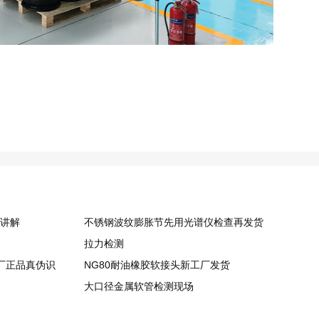
纸讲解
不锈钢波纹膨胀节先用光谱仪检查再发货
拉力检测
厂正品真伪识
NG80耐油橡胶软接头​新工厂发货
大口径金属软管检测现场