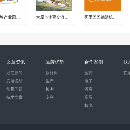
中粮蚌埠产业园橡胶软接头案例
太原市体育交流中心供热BOT项目KQJZ型空气减振器案例
阿里巴巴德清机房金属软接头项目案例
文章资讯
品牌优势
合作案例
联
淞江新闻
原材料
医药
联
安装说明
生产
电子
常见问题
检测
酒店
技术文章
专利
高层
核电