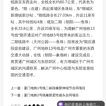
线路呈东西走向，全线全长约60.7公里，代表色为
栗色。*期（在建）西起黄埔区鱼珠站，东*增城区
新塘镇新沙站，*期线路全长27.03km，共设11座车
站，其中转线站4座；规划二期（朝阳——鱼珠）
全长33.8公里，共设20座车站，为缓解广州地铁13
号线*期开通后对广州地铁5号线带来的客运压力，
二期线路中（天河公园——鱼珠）段将改为*期后通
段提前建设。广州地铁13号线是广州市重要的东西
交通大动脉，全线（朝阳—象颈岭）建设完成后，
将贯通广州城区与东部郊区，有力增城区于广州市
城区的沟通联系，解决广州中心组团与东部发展组
团的交通需求。
上一篇：厦门地铁1号线二标段橡胶伸缩节合同项目
下一篇：厦门地铁2号线橡胶柔性接头合同项目
你们是真的上海淞江吗？
分享到：