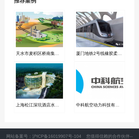
推荐案例
天水市麦积区桥南集中供热橡胶补偿器合同项目
厦门地铁2号线橡胶柔性接头合同项目
上海松江深坑酒店水帘项目橡胶接头案例
中科航空动力科技有限公司DN800波纹补偿器案例
网站备案号：
沪ICP备16019907号-104
您值得信赖的合作伙伴--