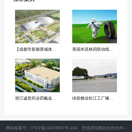
【成都市新都香城体育中心】弹簧减震器合同
美国米其林四联动线冷却水循环系统PVC橡胶接头
浙江诚意药业四氟金属软管合同案例
绿箭糖业松江工厂橡胶软接头项目案例
网站备案号：
沪ICP备16019907号-104
您值得信赖的合作伙伴--