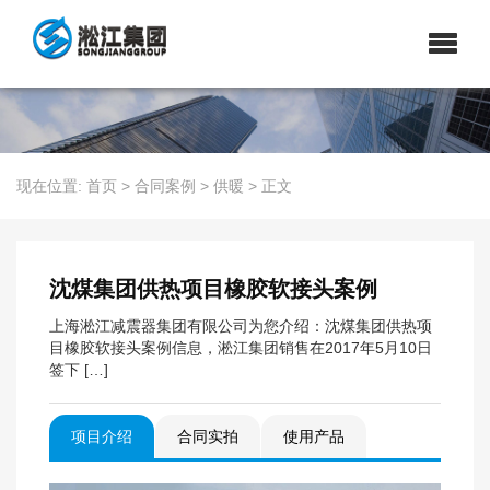
现在位置:
首页
>
合同案例
>
供暖
>
正文
沈煤集团供热项目橡胶软接头案例
上海淞江减震器集团有限公司为您介绍：沈煤集团供热项
目橡胶软接头案例信息，淞江集团销售在2017年5月10日
签下 […]
项目介绍
合同实拍
使用产品