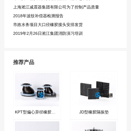
上海淞江减震器集团有限公司为了控制产品质量
2018年波纹补偿器检测报告
市政水务项目大口径橡胶接头安排发货
2019年2月26日淞江集团消防演习培训
推荐产品
KPT型偏心异径橡胶接头
JD型橡胶隔振垫