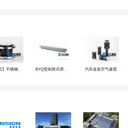
【PTFE】不锈钢法兰内衬四氟橡胶接头
BYQ型矩阵式弹簧隔振器
汽车改装空气避震