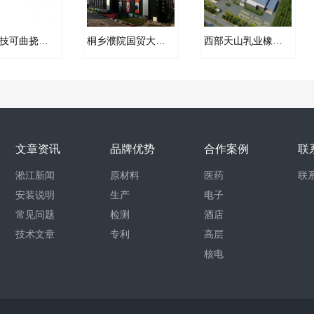
准信科技可曲挠橡胶接头合同案例
桐乡濮院国贸大厦机房橡胶挠性接头合同项目
西部天山乳业橡胶软接头合同案例
文章资讯
品牌优势
合作案例
联
淞江新闻
原材料
医药
联
安装说明
生产
电子
常见问题
检测
酒店
技术文章
专利
高层
核电