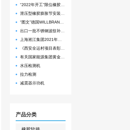
“2022年开工”限位橡胶接头准备发往数据中心能源中心
泄压型橡胶膨胀节安装示意图
“图文”德国WILLBRANDT法兰橡胶膨胀节螺栓方向说明
出口一批不锈钢波纹补偿器
上海淞江集团2021年度盛典“燃战2022”
《西安全运村项目表彰函》做好行业领头军是淞江集团使命
有关国家能源集团黄金埠发电有限公司收到假冒橡胶接头产品的声明函
水压检测机
拉力检测
减震器示功机
产品分类
橡胶软接