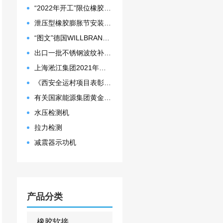
“2022年开工”限位橡胶接头准备发往数据中心能源中心
泄压型橡胶膨胀节安装示意图
“图文”德国WILLBRANDT法兰橡胶膨胀节螺栓方向说明
出口一批不锈钢波纹补偿器
上海淞江集团2021年度盛典“燃战2022”
《西安全运村项目表彰函》做好行业领头军是淞江集团使命
有关国家能源集团黄金埠发电有限公司收到假冒橡胶接头产品的声明函
水压检测机
拉力检测
减震器示功机
产品分类
橡胶软接