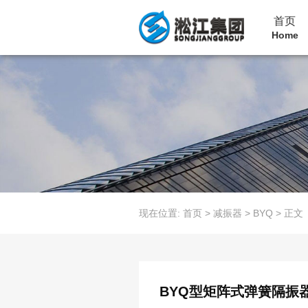
首页
Home
现在位置:
首页
>
减振器
>
BYQ
>
正文
BYQ型矩阵式弹簧隔振