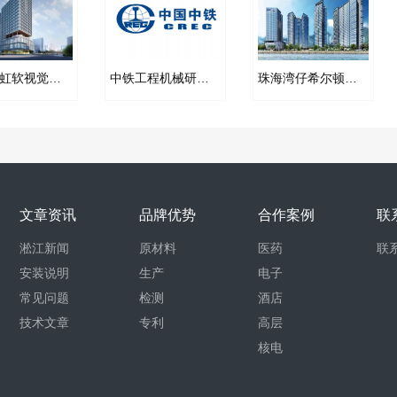
【杭州虹软视觉人工智能产业化基地】波纹补偿器合同
中铁工程机械研究院橡胶管接头合同项目
珠海湾仔希尔顿酒店不锈钢波纹补偿器合同案例
文章资讯
品牌优势
合作案例
联
淞江新闻
原材料
医药
联
安装说明
生产
电子
常见问题
检测
酒店
技术文章
专利
高层
核电