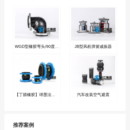
WGD型橡胶弯头/90度橡胶管接头
JB型风机弹簧减振器
【丁腈橡胶】球墨法兰耐油橡胶接头“电液集成系统”
汽车改装空气避震
推荐案例