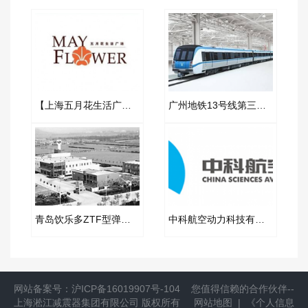
【上海五月花生活广场项目】弹簧减振器合同
广州地铁13号线第三标段金属软管合同项目
青岛饮乐多ZTF型弹簧减振器合同案例
中科航空动力科技有限公司DN800波纹补偿器案例
网站备案号：
沪ICP备16019907号-104
您值得信赖的合作伙伴--
上海淞江减震器集团有限公司
版权所有
网站地图
|
《个人信息